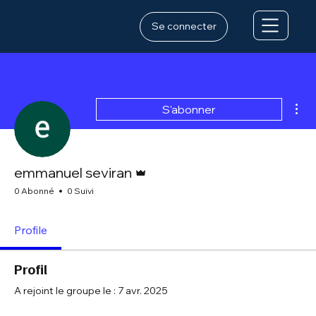
Se connecter
Plu
S'abonner
Administrateur
emmanuel seviran
0 Abonné
0 Suivi
Profile
Profil
A rejoint le groupe le : 7 avr. 2025