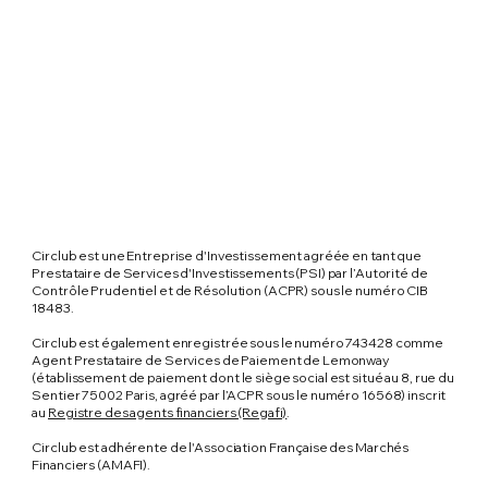
Circlub est une Entreprise d'Investissement agréée en tant que
Prestataire de Services d'Investissements (PSI) par l’Autorité de
Contrôle Prudentiel et de Résolution (ACPR) sous le numéro CIB
18483.
Circlub est également enregistrée sous le numéro 743428 comme
Agent Prestataire de Services de Paiement de Lemonway
(établissement de paiement dont le siège social est situé au 8, rue du
Sentier 75002 Paris, agréé par l’ACPR sous le numéro 16568) inscrit
au
Registre des agents financiers (Regafi)
.
Circlub est adhérente de l'Association Française des Marchés
Financiers (AMAFI).