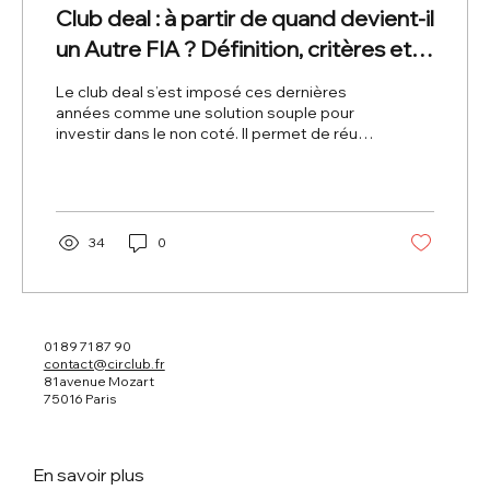
Club deal : à partir de quand devient-il
un Autre FIA ? Définition, critères et
risques
Le club deal s’est imposé ces dernières
années comme une solution souple pour
investir dans le non coté. Il permet de réunir
plusieurs investisseurs autour d’une
opportunité identifiée, souvent via une
structure dédiée, sans passer par un fonds
d’investissement classique. Mais avec la
montée en puissance du private equity et
34
0
l’élargissement de la base d’investisseurs,
une question réglementaire devient
centrale : A partir de quand un club deal
peut-il être requalifié en “Autre FIA”
01 89 71 87 90
contact@circlub.fr
81 avenue Mozart
75016 Paris
En savoir plus