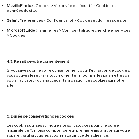
Mozilla Firefox :
Options > Vie privée et sécurité > Cookies et
données de site.
Safari :
Préférences > Confidentialité > Cookies et données de site.
Microsoft Edge :
Paramètres > Confidentialité, recherche et services
> Cookies.
4.3. Retrait de votre consentement
Si vous avez donné votre consentement pour l’utilisation de cookies,
vous pouvez le retirer à tout moment en modifiant les paramètres de
votre navigateur ou en accédant à la gestion des cookies sur notre
site.
5. Durée de conservation des cookies
Les cookies utilisés sur notre site sont stockés pour une durée
maximale de 13 mois à compter de leur première installation sur votre
appareil, sauf si vous les supprimez avant cette échéance.