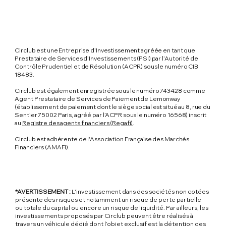
Circlub est une Entreprise d'Investissement agréée en tant que
Prestataire de Services d'Investissements (PSI) par l’Autorité de
Contrôle Prudentiel et de Résolution (ACPR) sous le numéro CIB
18483.
Circlub est également enregistrée sous le numéro 743428 comme
Agent Prestataire de Services de Paiement de Lemonway
(établissement de paiement dont le siège social est situé au 8, rue du
Sentier 75002 Paris, agréé par l’ACPR sous le numéro 16568) inscrit
au
Registre des agents financiers (Regafi)
.
Circlub est adhérente de l'Association Française des Marchés
Financiers (AMAFI).
*AVERTISSEMENT :
L'investissement dans des sociétés non cotées
présente des risques et notamment un risque de perte partielle
ou totale du capital ou encore un risque de liquidité. Par ailleurs, les
investissements proposés par Circlub peuvent être réalisés à
travers un véhicule dédié dont l’objet exclusif est la détention des