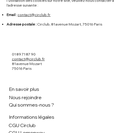
l’utilisation des cookies sur notre site, veuillez nous contacter à
l’adresse suivante :
Email :
contact@circlub.fr
Adresse postale :
Circlub, 81 avenue Mozart, 75016 Paris
01 89 71 87 90
contact@circlub.fr
81 avenue Mozart
75016 Paris
En savoir plus
Nous rejoindre
Qui sommes-nous ?
Informations légales
CGU Circlub
CGU Lemonway