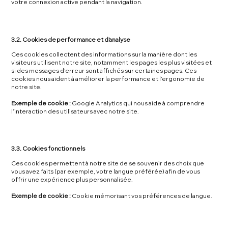
votre connexion active pendant la navigation.
3.2. Cookies de performance et d'analyse
Ces cookies collectent des informations sur la manière dont les
visiteurs utilisent notre site, notamment les pages les plus visitées et
si des messages d’erreur sont affichés sur certaines pages. Ces
cookies nous aident à améliorer la performance et l’ergonomie de
notre site.
Exemple de cookie :
Google Analytics qui nous aide à comprendre
l’interaction des utilisateurs avec notre site.
3.3. Cookies fonctionnels
Ces cookies permettent à notre site de se souvenir des choix que
vous avez faits (par exemple, votre langue préférée) afin de vous
offrir une expérience plus personnalisée.
Exemple de cookie :
Cookie mémorisant vos préférences de langue.